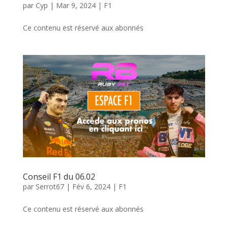
par
Cyp
|
Mar 9, 2024
|
F1
Ce contenu est réservé aux abonnés
Conseil F1 du 06.02
par
Serrot67
|
Fév 6, 2024
|
F1
Ce contenu est réservé aux abonnés