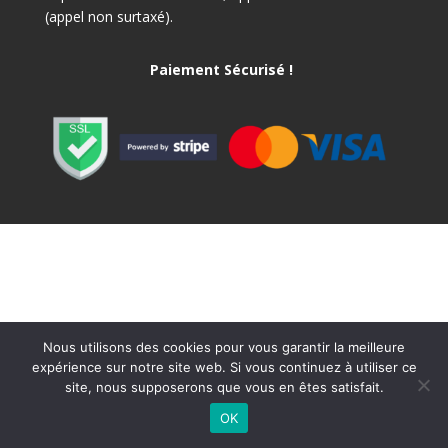
(appel non surtaxé).
Paiement Sécurisé !
Nous utilisons des cookies pour vous garantir la meilleure
expérience sur notre site web. Si vous continuez à utiliser ce
site, nous supposerons que vous en êtes satisfait.
OK