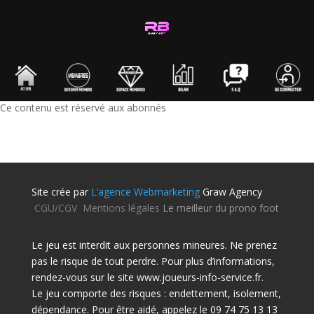
Ce contenu est réservé aux abonnés
Site crée par
L’agence Webmarketing
Graw Agency
CGU/CGV
Mentions légales
Le meilleur du prono foot
Le jeu est interdit aux personnes mineures. Ne prenez
pas le risque de tout perdre. Pour plus d’informations,
rendez-vous sur le site www.joueurs-info-service.fr.
Le jeu comporte des risques : endettement, isolement,
dépendance. Pour être aidé, appelez le 09 74 75 13 13