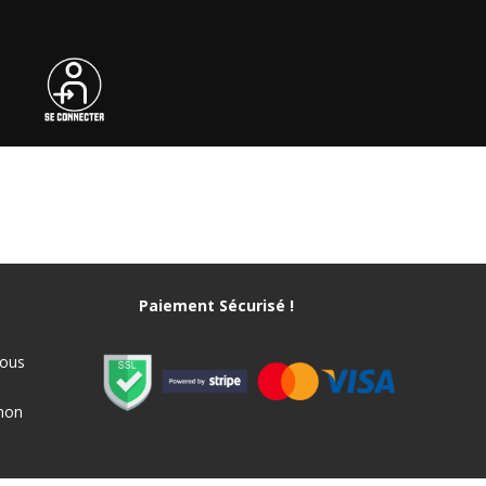
Paiement Sécurisé !
vous
 non