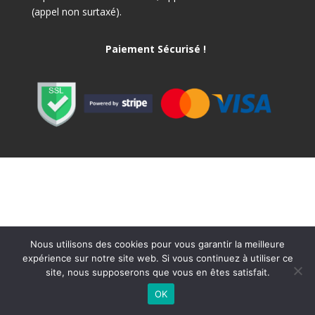
(appel non surtaxé).
Paiement Sécurisé !
Nous utilisons des cookies pour vous garantir la meilleure
expérience sur notre site web. Si vous continuez à utiliser ce
site, nous supposerons que vous en êtes satisfait.
OK