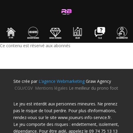
Ce contenu est réservé aux abonnés
Site crée par
L’agence Webmarketing
Graw Agency
CGU/CGV
Mentions légales
Le meilleur du prono foot
Le jeu est interdit aux personnes mineures. Ne prenez
pas le risque de tout perdre. Pour plus d’informations,
rendez-vous sur le site www.joueurs-info-service.fr.
Le jeu comporte des risques : endettement, isolement,
dépendance. Pour être aidé, appelez le 09 74 75 13 13