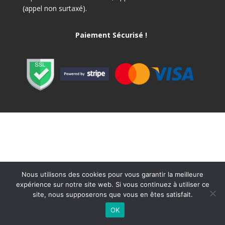
(appel non surtaxé).
Paiement Sécurisé !
Nous utilisons des cookies pour vous garantir la meilleure
expérience sur notre site web. Si vous continuez à utiliser ce
site, nous supposerons que vous en êtes satisfait.
OK